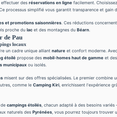
 effectuer des
réservations en ligne
facilement. Choisissez
e processus simplifié vous garantit transparence et gain 
les et promotions saisonnières
. Ces réductions concernent
els proche du
lac
et des montagnes du
Béarn
.
r de Pau
pings locaux
fre un cadre unique alliant
nature
et confort moderne. Avec
g étoilé
propose des
mobil-homes haut de gamme
et des
s municipaux
ou isolés.
ns
misent sur des offres spécialisées. Le premier combine 
'autres, comme le
Camping Kiri
, enrichissent l'expérience g
 de
campings étoilés
, chacun adapté à des besoins variés 
yaux naturels des
Pyrénées
, vous pourrez toujours trouver 