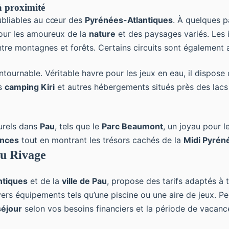
à proximité
ubliables au cœur des
Pyrénées-Atlantiques
. À quelques 
pour les amoureux de la
nature
et des paysages variés. Les 
tre montagnes et forêts. Certains circuits sont également
ntournable. Véritable havre pour les jeux en eau, il dispose
es
camping Kiri
et autres hébergements situés près des lacs 
urels dans
Pau
, tels que le
Parc Beaumont
, un joyau pour l
nces
tout en montrant les trésors cachés de la
Midi Pyrén
au Rivage
ntiques
et de la
ville de Pau
, propose des tarifs adaptés à 
ers équipements tels qu’une piscine ou une aire de jeux. Pen
séjour
selon vos besoins financiers et la période de vacanc