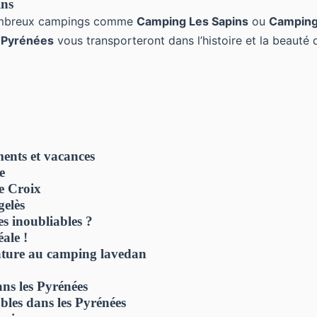
ins
nombreux campings comme
Camping Les Sapins
ou
Camping 
s
Pyrénées
vous transporteront dans l’histoire et la beauté 
ments et vacances
e
e Croix
gelès
s inoubliables ?
ale !
nature au camping lavedan
dans les Pyrénées
bles dans les Pyrénées