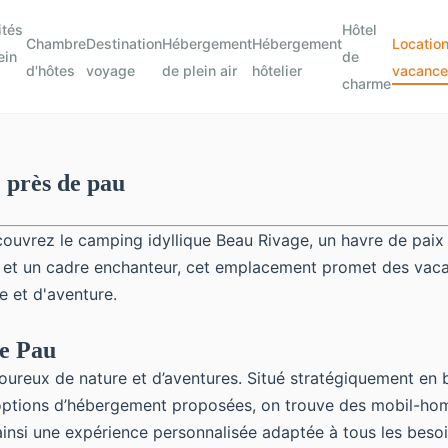
ités
Hôtel
Chambre
Destination
Hébergement
Hébergement
Locatio
ein
de
d'hôtes
voyage
de plein air
hôtelier
vacance
charme
 près de pau
ouvrez le camping idyllique Beau Rivage, un havre de paix 
s et un cadre enchanteur, cet emplacement promet des vac
e et d'aventure.
e Pau
eux de nature et d’aventures. Situé stratégiquement en bord 
es options d’hébergement proposées, on trouve des mobil-h
insi une expérience personnalisée adaptée à tous les besoi