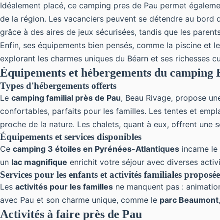
Idéalement placé, ce
camping pres de Pau
permet également
de la région. Les vacanciers peuvent se détendre au bord du
grâce à des aires de jeux sécurisées, tandis que les pare
Enfin, ses équipements bien pensés, comme la piscine et les
explorant les charmes uniques du Béarn et ses richesses cul
Équipements et hébergements du camping 
Types d'hébergements offerts
Le
camping familial près de Pau
, Beau Rivage, propose un
confortables, parfaits pour les familles. Les tentes et em
proche de la nature. Les chalets, quant à eux, offrent une s
Équipements et services disponibles
Ce
camping 3 étoiles en Pyrénées-Atlantiques
incarne le
un
lac magnifique
enrichit votre séjour avec diverses activ
Services pour les enfants et activités familiales proposée
Les
activités pour les familles
ne manquent pas : animation
avec Pau et son charme unique, comme le
parc Beaumont
Activités à faire près de Pau