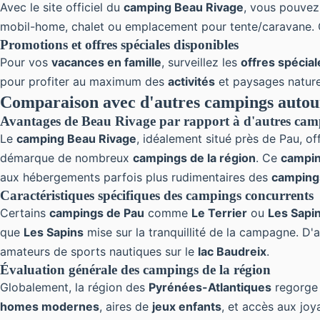
Avec le site officiel du
camping Beau Rivage
, vous pouvez
mobil-home, chalet ou emplacement pour tente/caravane. C
Promotions et offres spéciales disponibles
Pour vos
vacances en famille
, surveillez les
offres spécia
pour profiter au maximum des
activités
et paysages natur
Comparaison avec d'autres campings autou
Avantages de Beau Rivage par rapport à d'autres cam
Le
camping Beau Rivage
, idéalement situé près de Pau, of
démarque de nombreux
campings de la région
. Ce
campin
aux hébergements parfois plus rudimentaires des
camping
Caractéristiques spécifiques des campings concurrents
Certains
campings de Pau
comme
Le Terrier
ou
Les Sapi
que
Les Sapins
mise sur la tranquillité de la campagne. D
amateurs de sports nautiques sur le
lac Baudreix
.
Évaluation générale des campings de la région
Globalement, la région des
Pyrénées-Atlantiques
regorge
homes modernes
, aires de
jeux enfants
, et accès aux jo