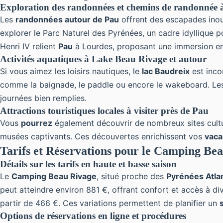
Exploration des randonnées et chemins de randonnée 
Les
randonnées autour de Pau
offrent des escapades ino
explorer le Parc Naturel des Pyrénées, un cadre idyllique 
Henri IV relient
Pau
à Lourdes, proposant une immersion en
Activités aquatiques à Lake Beau Rivage et autour
Si vous aimez les loisirs nautiques, le
lac Baudreix
est inco
comme la baignade, le paddle ou encore le wakeboard. L
journées bien remplies.
Attractions touristiques locales à visiter près de Pau
Vous
pourrez
également découvrir de nombreux sites cult
musées captivants. Ces découvertes enrichissent vos
vaca
Tarifs et Réservations pour le Camping Be
Détails sur les tarifs en haute et basse saison
Le
Camping Beau Rivage
, situé proche des
Pyrénées Atla
peut atteindre environ 881 €, offrant confort et accès à div
partir de 466 €. Ces variations permettent de planifier un
Options de réservations en ligne et procédures