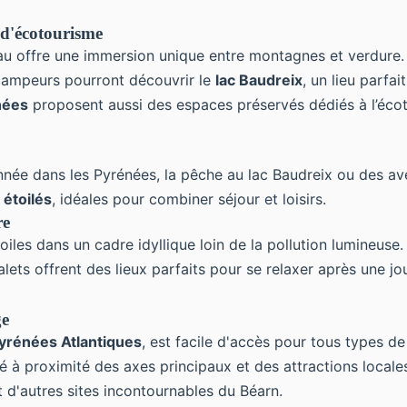
 d'écotourisme
Pau offre une immersion unique entre montagnes et verdure. 
 campeurs pourront découvrir le
lac Baudreix
, un lieu parfai
nées
proposent aussi des espaces préservés dédiés à l’éco
née dans les Pyrénées, la pêche au lac Baudreix ou des aven
étoilés
, idéales pour combiner séjour et loisirs.
re
iles dans un cadre idyllique loin de la pollution lumineuse.
lets offrent des lieux parfaits pour se relaxer après une jo
ge
yrénées Atlantiques
, est facile d'accès pour tous types d
tué à proximité des axes principaux et des attractions loc
et d'autres sites incontournables du Béarn.