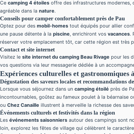
Ce
camping 4 étoiles
offre des infrastructures modernes, 
agréable dans la
nature
.
Conseils pour camper confortablement près de Pau
Optez pour des
mobil-homes
tout équipés pour allier conf
une pause détente à la
piscine
, enrichiront vos
vacances
.
réserver votre emplacement tôt, car cette région est très p
Contact et site internet
Visitez le
site internet du camping Beau Rivage
pour les d
vos questions via leur messagerie dédiée à un accompagn
Expériences culturelles et gastronomiques 
Dégustation des saveurs locales et recommandations de
Lorsque vous séjournez dans un
camping étoilé
près de Pa
incontournables, goûtez au fameux poulet à la béarnaise
ou
Chez Canaille
illustrent à merveille la richesse des save
Événements culturels et festivités dans la région
Les
événements saisonniers
autour des campings sont no
loin, explorez les fêtes de village qui célèbrent le caract