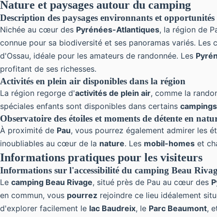
Nature et paysages autour du camping
Description des paysages environnants et opportunités
Nichée au cœur des
Pyrénées-Atlantiques
, la région de 
connue pour sa biodiversité et ses panoramas variés. Les
d'Ossau, idéale pour les amateurs de randonnée. Les
Pyré
profitant de ses richesses.
Activités en plein air disponibles dans la région
La région regorge d'
activités de plein air
, comme la randon
spéciales enfants sont disponibles dans certains
campings 
Observatoire des étoiles et moments de détente en natu
À proximité de
Pau
, vous pourrez également admirer les éto
inoubliables au cœur de la
nature
. Les
mobil-homes
et cha
Informations pratiques pour les visiteurs
Informations sur l'accessibilité du camping Beau Riva
Le
camping Beau Rivage
, situé près de Pau au cœur des
P
en commun, vous
pourrez
rejoindre ce lieu idéalement si
d'explorer facilement le
lac Baudreix
, le
Parc Beaumont
, 